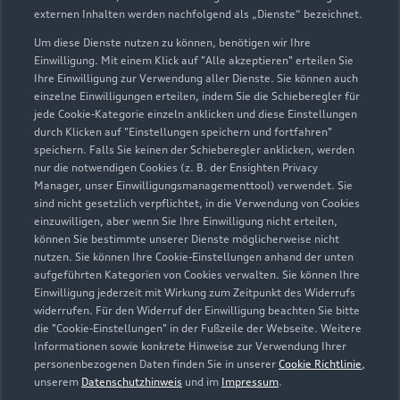
externen Inhalten werden nachfolgend als „Dienste“ bezeichnet.
Um diese Dienste nutzen zu können, benötigen wir Ihre
Einwilligung. Mit einem Klick auf "Alle akzeptieren" erteilen Sie
Ihre Einwilligung zur Verwendung aller Dienste. Sie können auch
einzelne Einwilligungen erteilen, indem Sie die Schieberegler für
jede Cookie-Kategorie einzeln anklicken und diese Einstellungen
durch Klicken auf "Einstellungen speichern und fortfahren"
speichern. Falls Sie keinen der Schieberegler anklicken, werden
nur die notwendigen Cookies (z. B. der Ensighten Privacy
Manager, unser Einwilligungsmanagementtool) verwendet. Sie
sind nicht gesetzlich verpflichtet, in die Verwendung von Cookies
Bismarckstraße 130
einzuwilligen, aber wenn Sie Ihre Einwilligung nicht erteilen,
56470 Bad Marienberg
können Sie bestimmte unserer Dienste möglicherweise nicht
nutzen. Sie können Ihre Cookie-Einstellungen anhand der unten
aufgeführten Kategorien von Cookies verwalten. Sie können Ihre
02661 95500
Einwilligung jederzeit mit Wirkung zum Zeitpunkt des Widerrufs
widerrufen. Für den Widerruf der Einwilligung beachten Sie bitte
service@kaempflein.de
die "Cookie-Einstellungen" in der Fußzeile der Webseite. Weitere
Informationen sowie konkrete Hinweise zur Verwendung Ihrer
personenbezogenen Daten finden Sie in unserer
Cookie Richtlinie
,
Kontaktdaten herunterladen
unserem
Datenschutzhinweis
und im
Impressum
.