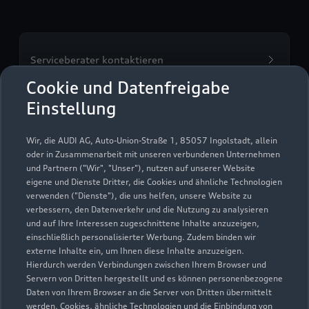
Serviceberater kontaktieren
Cookie und Datenfreigabe
Einstellung
Servicetermin vereinbaren
Wir, die AUDI AG, Auto-Union-Straße 1, 85057 Ingolstadt, allein
oder in Zusammenarbeit mit unseren verbundenen Unternehmen
und Partnern ("Wir", "Unser"), nutzen auf unserer Website
eigene und Dienste Dritter, die Cookies und ähnliche Technologien
verwenden ("Dienste"), die uns helfen, unsere Website zu
Autohaus Kämpflein
verbessern, den Datenverkehr und die Nutzung zu analysieren
und auf Ihre Interessen zugeschnittene Inhalte anzuzeigen,
GmbH & Co. KG
einschließlich personalisierter Werbung. Zudem binden wir
externe Inhalte ein, um Ihnen diese Inhalte anzuzeigen.
Servicepartner
e-tron
Hierdurch werden Verbindungen zwischen Ihrem Browser und
Servern von Dritten hergestellt und es können personenbezogene
Daten von Ihrem Browser an die Server von Dritten übermittelt
werden. Cookies, ähnliche Technologien und die Einbindung von