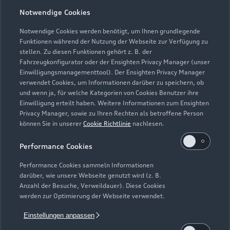
Notwendige Cookies
Öffnungszeiten
Notwendige Cookies werden benötigt, um Ihnen grundlegende
Funktionen während der Nutzung der Webseite zur Verfügung zu
stellen. Zu diesen Funktionen gehört z. B. der
Fahrzeugkonfigurator oder der Ensighten Privacy Manager (unser
Service
Einwilligungsmanagementtool). Der Ensighten Privacy Manager
Geschlossen
,
öffnet am
Samstag 08:00
verwendet Cookies, um Informationen darüber zu speichern, ob
und wenn ja, für welche Kategorien von Cookies Benutzer ihre
Einwilligung erteilt haben. Weitere Informationen zum Ensighten
Teile- & Zubehörverkauf
Privacy Manager, sowie zu Ihren Rechten als betroffene Person
Geschlossen
,
öffnet am
Samstag 08:00
können Sie in unserer
Cookie Richtlinie
nachlesen.
Performance Cookies
Performance Cookies sammeln Informationen
darüber, wie unsere Webseite genutzt wird (z. B.
Anzahl der Besuche, Verweildauer). Diese Cookies
werden zur Optimierung der Webseite verwendet.
Einstellungen anpassen