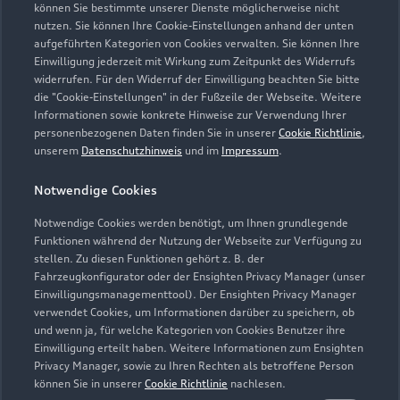
können Sie bestimmte unserer Dienste möglicherweise nicht
nutzen. Sie können Ihre Cookie-Einstellungen anhand der unten
Kontaktdaten herunterladen
aufgeführten Kategorien von Cookies verwalten. Sie können Ihre
Einwilligung jederzeit mit Wirkung zum Zeitpunkt des Widerrufs
widerrufen. Für den Widerruf der Einwilligung beachten Sie bitte
die "Cookie-Einstellungen" in der Fußzeile der Webseite. Weitere
Informationen sowie konkrete Hinweise zur Verwendung Ihrer
Öffnungszeiten
personenbezogenen Daten finden Sie in unserer
Cookie Richtlinie
,
unserem
Datenschutzhinweis
und im
Impressum
.
Service
Notwendige Cookies
Geschlossen
,
öffnet am
Samstag 08:00
Notwendige Cookies werden benötigt, um Ihnen grundlegende
Funktionen während der Nutzung der Webseite zur Verfügung zu
Teile- & Zubehörverkauf
stellen. Zu diesen Funktionen gehört z. B. der
Fahrzeugkonfigurator oder der Ensighten Privacy Manager (unser
Geschlossen
,
öffnet am
Samstag 08:00
Einwilligungsmanagementtool). Der Ensighten Privacy Manager
verwendet Cookies, um Informationen darüber zu speichern, ob
und wenn ja, für welche Kategorien von Cookies Benutzer ihre
Einwilligung erteilt haben. Weitere Informationen zum Ensighten
Privacy Manager, sowie zu Ihren Rechten als betroffene Person
können Sie in unserer
Cookie Richtlinie
nachlesen.