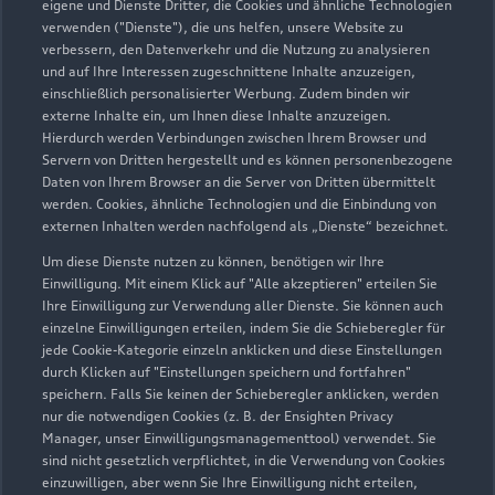
eigene und Dienste Dritter, die Cookies und ähnliche Technologien
Servicepartner
e-tron
verwenden ("Dienste"), die uns helfen, unsere Website zu
verbessern, den Datenverkehr und die Nutzung zu analysieren
und auf Ihre Interessen zugeschnittene Inhalte anzuzeigen,
einschließlich personalisierter Werbung. Zudem binden wir
externe Inhalte ein, um Ihnen diese Inhalte anzuzeigen.
Hierdurch werden Verbindungen zwischen Ihrem Browser und
Servern von Dritten hergestellt und es können personenbezogene
Daten von Ihrem Browser an die Server von Dritten übermittelt
werden. Cookies, ähnliche Technologien und die Einbindung von
externen Inhalten werden nachfolgend als „Dienste“ bezeichnet.
Um diese Dienste nutzen zu können, benötigen wir Ihre
Einwilligung. Mit einem Klick auf "Alle akzeptieren" erteilen Sie
Ihre Einwilligung zur Verwendung aller Dienste. Sie können auch
einzelne Einwilligungen erteilen, indem Sie die Schieberegler für
Bismarckstraße 130
jede Cookie-Kategorie einzeln anklicken und diese Einstellungen
durch Klicken auf "Einstellungen speichern und fortfahren"
56470 Bad Marienberg
speichern. Falls Sie keinen der Schieberegler anklicken, werden
nur die notwendigen Cookies (z. B. der Ensighten Privacy
02661 95500
Manager, unser Einwilligungsmanagementtool) verwendet. Sie
sind nicht gesetzlich verpflichtet, in die Verwendung von Cookies
einzuwilligen, aber wenn Sie Ihre Einwilligung nicht erteilen,
service@kaempflein.de